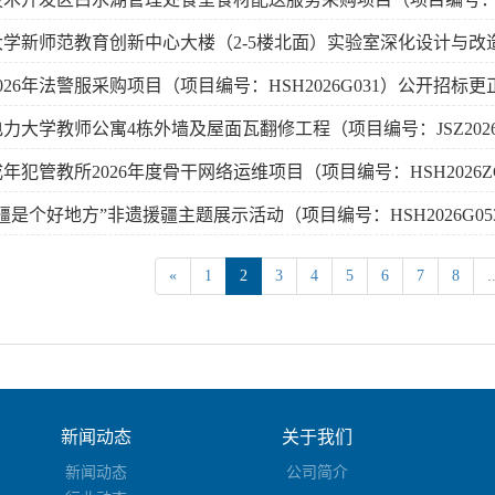
026年法警服采购项目（项目编号：HSH2026G031）公开招标更
力大学教师公寓4栋外墙及屋面瓦翻修工程（项目编号：JSZ2026
年犯管教所2026年度骨干网络运维项目（项目编号：HSH2026Z
“新疆是个好地方”非遗援疆主题展示活动（项目编号：HSH2026G
«
1
2
3
4
5
6
7
8
.
新闻动态
关于我们
新闻动态
公司简介