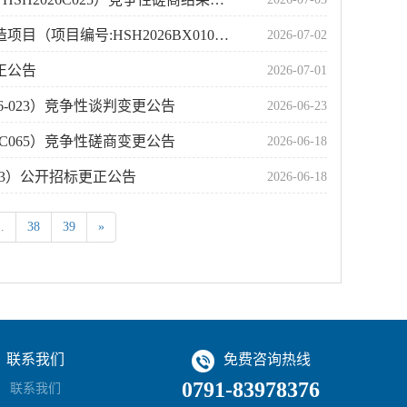
江西师范大学新师范教育创新中心大楼（2-5楼北面）实验室深化设计与改造项目（项目编号:HSH2026BX010）比选延期公告
2026-07-02
正公告
2026-07-01
-023）竞争性谈判变更公告
2026-06-23
C065）竞争性磋商变更公告
2026-06-18
053）公开招标更正公告
2026-06-18
..
38
39
»
联系我们
免费咨询热线
0791-83978376
联系我们