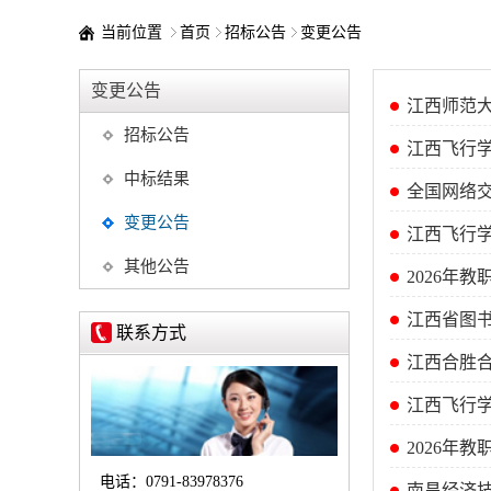
当前位置
首页
招标公告
变更公告
变更公告
江西师范大
招标公告
江西飞行学
中标结果
变更公告
江西飞行学
其他公告
2026年
联系方式
江西飞行学
2026年
电话：
0791-83978376