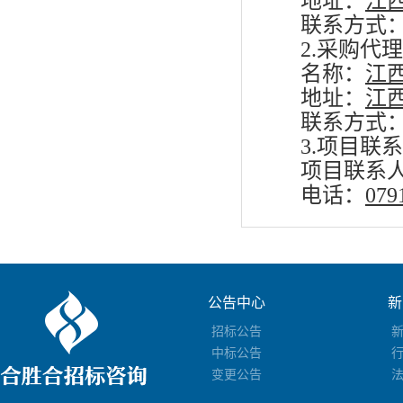
地址：
江
联系方式
2.采购代
名称：
江
地址：
江
联系方式
3.项目联
项目联系
电话：
079
公告中心
新
招标公告
中标公告
变更公告