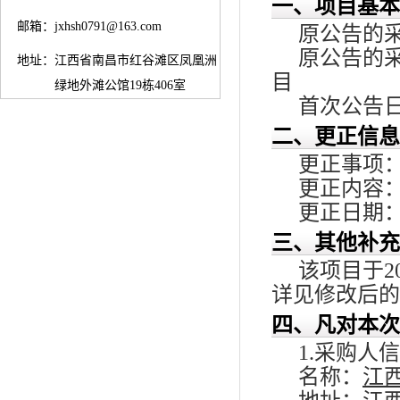
一、项目基本
邮箱：
jxhsh0791@163.com
原公告的采购
原公告的
地址：
江西省南昌市红谷滩区凤凰洲
目
绿地外滩公馆19栋406室
首次公告日期
二、更正信息
更正事项
更正内容
更正日期：2
三、其他补充
该项目于2
详见修改后的
四、凡对本次
1.采购人
名称：
江