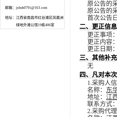
原公告的采购
邮箱：
jxhsh0791@163.com
原公告的
首次公告日期
地址：
江西省南昌市红谷滩区凤凰洲
绿地外滩公馆19栋406室
二、更正信息
更正事项
更正内容
更正日期：2
三、其他补充
无
四、凡对本次
1.采购人
名称：
东
地址：
江
联系方式
2.采购代