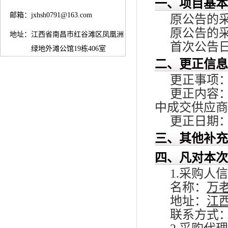
一、项目基本
邮箱：
jxhsh0791@163.com
原公告的采购
原公告的
地址：
江西省南昌市红谷滩区凤凰洲
首次公告日期
绿地外滩公馆19栋406室
二、更正信息
更正事项
更正内容
中成交供应商
更正日期：2
三、其他补充
四、凡对本次
1.采购人
名称：
万
地址：
江
联系方式