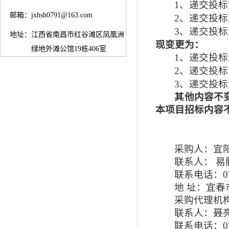
1、递交
投标
邮箱：
jxhsh0791@163.com
2、递交
投标
3、递交
投标
地址：
江西省南昌市红谷滩区凤凰洲
现变更为：
绿地外滩公馆19栋406室
1、递交
投标
2、递交
投标
3、递交
投标
其他内容不
本项目招标内容
采购人：宜
联系人：
易
联系电话：
0
地
址：宜春
采购代理机
联系人：聂
联系电话：
0