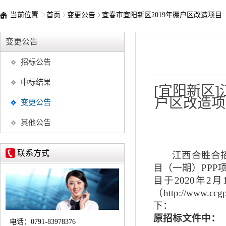
当前位置
首页
变更公告
宜春市宜阳新区2019年棚户区改造项目
变更公告
招标公告
中标结果
[宜阳新区
户区改造项目
变更公告
其他公告
联系方式
江西合胜合
目（一期）PPP
目于
20
20
年
2
月
（
http://www.c
下
：
原招标文件中：
电话：
0791-83978376