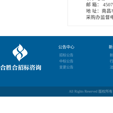
邮
箱：
4507
地
址：南昌
采购办监督
公告中心
新
招标公告
中标公告
变更公告
All Rights Reserv