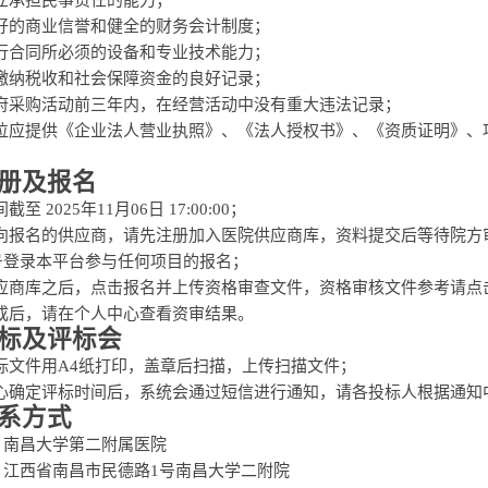
独立承担民事责任的能力；
良好的商业信誉和健全的财务会计制度；
履行合同所必须的设备和专业技术能力；
法缴纳税收和社会保障资金的良好记录；
政府采购活动前三年内，在经营活动中没有重大违法记录；
标单位应提供《企业法人营业执照》、《法人授权书》、《资质证明》
册及报名
截至 2025年11月06日 17:00:00；
意向报名的供应商，请先注册加入医院供应商库，资料提交后等待院方
号登录本平台参与任何项目的报名；
供应商库之后，点击报名并上传资格审查文件，资格审核文件参考请点
完成后，请在个人中心查看资审结果。
标及评标会
投标文件用A4纸打印，盖章后扫描，上传扫描文件；
购中心确定评标时间后，系统会通过短信进行通知，请各投标人根据通
系方式
：南昌大学第二附属医院
：江西省南昌市民德路
1号南昌大学二附院