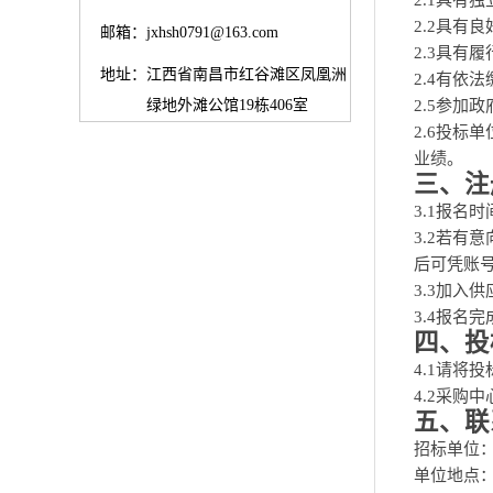
2.1具有
2.2具有
邮箱：
jxhsh0791@163.com
2.3具有
地址：
江西省南昌市红谷滩区凤凰洲
2.4有依
绿地外滩公馆19栋406室
2.5参加
2.6投
业绩。
三、注
3.1报名时间
3.2若有
后可凭账
3.3加入
3.4报名
四、投
4.1请将
4.2采
五、联
招标单位
单位地点