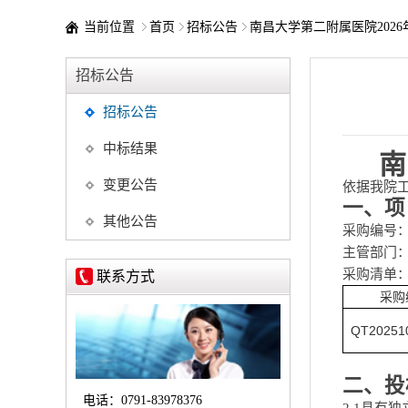
当前位置
首页
招标公告
南昌大学第二附属医院202
招标公告
招标公告
中标结果
南
变更公告
依据我院
一、项
其他公告
采购编号
主管部门
采购清单
联系方式
采购
QT20251
二、投
电话：
0791-83978376