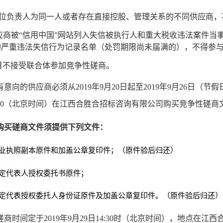
位负责人为同一人或者存在直接控股、管理关系的不同供应商，
应商被“信用中国”网站列入失信被执行人和重大税收违法案件当
购严重违法失信行为记录名单（处罚期限尚未届满的），不得参
目不接受联合体参加竞争性磋商。
有意向的供应商必须从2019年9月20日起
至2019年9月26日
（节假日
7：00（北京时间）在江西合胜合招标咨询有限公司购买竞争性磋商
购买磋商文件须提供下列文件：
营业执照副本原件和加盖公章复印件；（原件验后归还）
法定代表人授权委托书原件；
法定代表授权委托人身份证原件及加盖公章复印件。（原件验后归还）
磋商时间定于2019年9月29日14:30时（北京时间），地点在