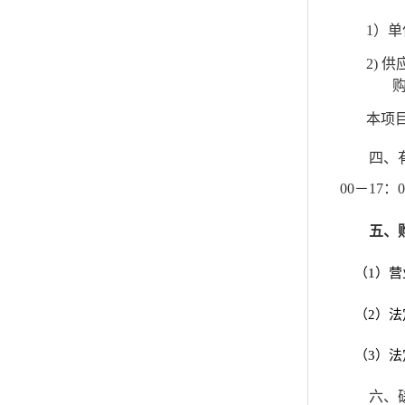
1
）单
2)
供
本项
四、
00－1
五、
（1）
（2）
（3）
六、