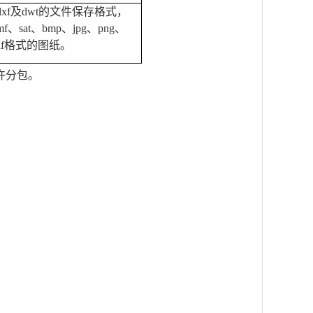
dxf及dwt的文件保存格式，
、sat、bmp、jpg、png、
、pdf格式的图纸。
许分包。