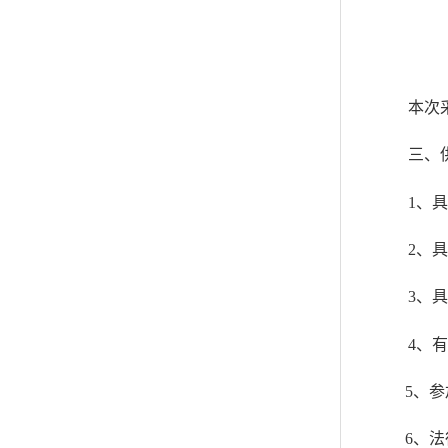
本次
三、
1
、具
2
、具
3
、具
4
、有
5
、参
6
、法