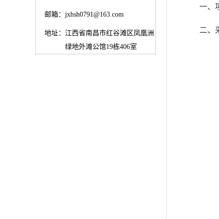
一、项
邮箱：
jxhsh0791@163.com
二、
地址：
江西省南昌市红谷滩区凤凰洲
绿地外滩公馆19栋406室